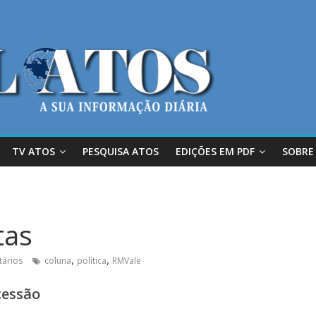
TV ATOS
PESQUISA ATOS
EDIÇÕES EM PDF
SOBRE
tas
,
,
ários
coluna
política
RMVale
cessão