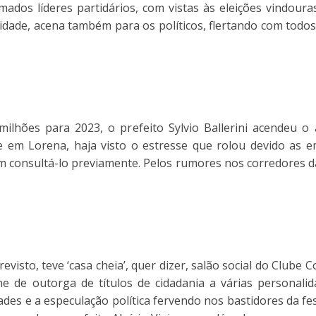
ados líderes partidários, com vistas às eleições vindoura
cidade, acena também para os políticos, flertando com tod
hões para 2023, o prefeito Sylvio Ballerini acendeu o a
 em Lorena, haja visto o estresse que rolou devido as 
m consultá-lo previamente. Pelos rumores nos corredores d
visto, teve ‘casa cheia’, quer dizer, salão social do Clube 
ene de outorga de títulos de cidadania a várias personal
s e a especulação política fervendo nos bastidores da festa