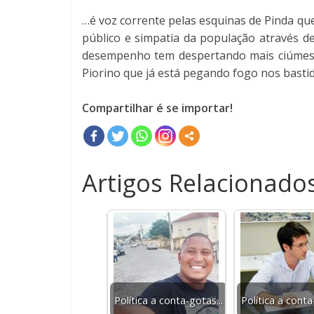
…é voz corrente pelas esquinas de Pinda qu
público e simpatia da população através d
desempenho tem despertando mais ciúmes in
Piorino que já está pegando fogo nos bastido
Compartilhar é se importar!
Artigos Relacionados
Política a conta-gotas...
Política a conta