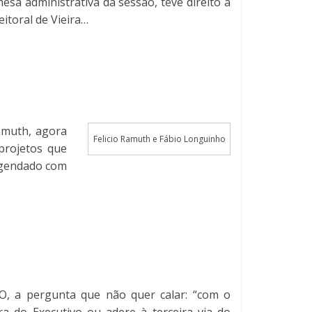
sa administrativa da sessão, teve direito a
itoral de Vieira…
Ramuth, agora
Felicio Ramuth e Fábio Longuinho
projetos que
agendado com
O, a pergunta que não quer calar: “com o