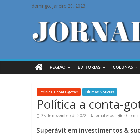
domingo, janeiro 29, 2023
REGIÃO
EDITORIAS
COLUNAS
Política a conta-gotas
Últimas Notícias
Política a conta-go
28 de novembro de 2022
Jornal Atos
0 coment
Superávit em investimentos & su