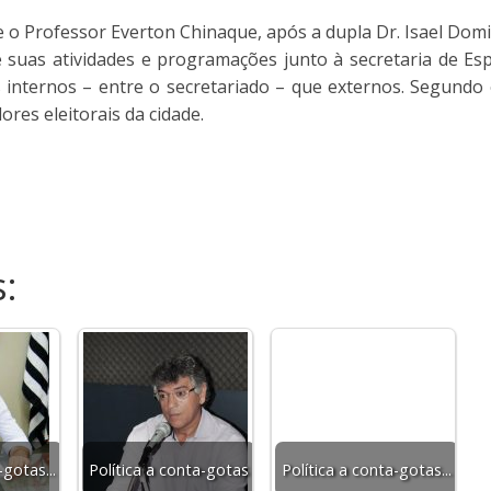
e o Professor Everton Chinaque, após a dupla Dr. Isael Domi
e suas atividades e programações junto à secretaria de Es
ternos – entre o secretariado – que externos. Segundo o 
res eleitorais da cidade.
:
-gotas...
Política a conta-gotas
Política a conta-gotas...