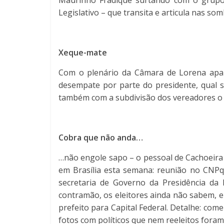
Maurinho Fradique surtando com o grupo 
Legislativo – que transita e articula nas so
Xeque-mate
Com o plenário da Câmara de Lorena apar
desempate por parte do presidente, qual se
também com a subdivisão dos vereadores o ‘
Cobra que não anda…
…não engole sapo – o pessoal de Cachoeira P
em Brasília esta semana: reunião no CNPq
secretaria de Governo da Presidência da R
contramão, os eleitores ainda não sabem, 
prefeito para Capital Federal. Detalhe: co
fotos com políticos que nem reeleitos fora