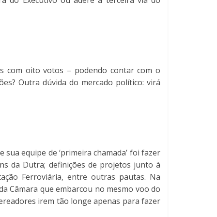
 do Executivo ou adere à terceira via do
os com oito votos – podendo contar com o
ões? Outra dúvida do mercado político: virá
e sua equipe de ‘primeira chamada’ foi fazer
 da Dutra; definições de projetos junto à
tação Ferroviária, entre outras pautas. Na
oal da Câmara que embarcou no mesmo voo do
vereadores irem tão longe apenas para fazer