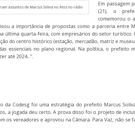
Em passagem p
oram assuntos de Marcus Soliva no Atos no rádio
(21), o prefe
comemorou o av
isou a importância de propostas como a parceria entre M
na última quarta-feira, com empresários do setor turístico.
ão do centro histórico (estação, mercadão, matriz e museus)
adas essenciais no plano regional. Na política, o prefei
zer até 2024…”.
o da Codesg foi uma estratégia do prefeito Marcus Soliv
iros, a jogada deu certo. A prova disso foi o projeto de inc
com os vereadores e aprovou na Câmara. Para Vaz, não se f