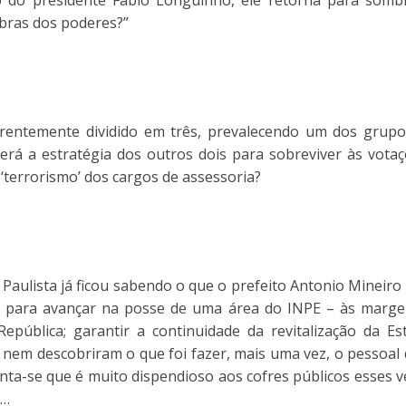
do presidente Fábio Longuinho, ele retorna para sombra
mbras dos poderes?”
entemente dividido em três, prevalecendo um dos grup
rá a estratégia dos outros dois para sobreviver às votaç
terrorismo’ dos cargos de assessoria?
aulista já ficou sabendo o que o prefeito Antonio Mineiro 
 para avançar na posse de uma área do INPE – às margens
epública; garantir a continuidade da revitalização da Es
e nem descobriram o que foi fazer, mais uma vez, o pess
menta-se que é muito dispendioso aos cofres públicos esses 
m…