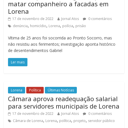
matar companheiro a facadas em
Lorena
17 de novembro de 2022
Jornal Atos
0 comentários
,
,
,
,
denúncia
homicídio
Lorena
polícia
prisão
Vítima de 25 anos foi socorrida ao Pronto Socorro, mas
não resistiu aos ferimentos; investigação aponta histórico
de desentendimentos Gabriel
Ler mais
Lorena
Política
Últimas Notícias
Câmara aprova readequação salarial
para servidores municipais de Lorena
17 de novembro de 2022
Jornal Atos
0 comentários
,
,
,
,
Câmara de Lorena
Lorena
política
projeto
servidor público