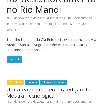
no Rio Mandi
26 de novembro de 2022
Jornal Atos
0 comentários
,
,
,
,
chuvas fortes
enchente
inundações
Lorena
Prefeitura de
Lorena
Trabalho iniciado pela Vila Brito tenta evitar enchentes; Vila
Nunes e Santa Edwirges também estão entre bairros
atendidos Andréa Moroni
Ler mais
Cotidiano
Lorena
Últimas Notícias
Unifatea realiza terceira edição da
Mostra Tecnológica
24 de novembro de 2022
Jornal Atos
0 comentários