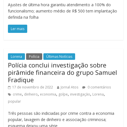
Ajustes de última hora garantiu atendimento a 100% do
funcionalismo; aumento médio de R$ 500 tem implantação
definida na folha
Ler mais
Lorena
Polícia
Últimas Notícias
Polícia conclui investigação sobre
pirâmide financeira do grupo Samuel
Fradique
17 de novembro de 2022
Jornal Atos
0 comentários
,
,
,
,
,
,
crime
dinheiro
economia
golpe
investigação
Lorena
popular
Três pessoas são indiciadas por crime contra a economia
popular, lavagem de dinheiro e associação criminosa;
esquema deixou uma série