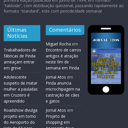
primeira edição publicada em junho de 1994, em formato
“tabloide”, com distribuição quinzenal, passando rapidamente ao
formato “standard”, este com periodicidade semanal.
Últimas
Comentários
Notícias
Miguel Rocha
em
Trabalhadores de
Encontro de carros
fábricas de Pinda
antigos é atração
ameaçam entrar
neste fim de
em greve
semana em Pinda
Adolescente
Jornal Atos
em
suspeito de matar
Pinda anuncia
mulher a pauladas
microchipagem na
em Cruzeiro é
castração de cães
apreendido
e gatos
Roadshow divulga
Jornal Atos
em
projeto em torno
Projeto de
do Aeroporto do
shopping em