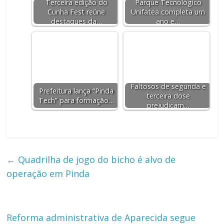
Terceira edição do
Parque Tecnológico
Cunha Fest reúne
Unifatea completa um
destaques da…
ano e…
Faltosos de segunda e
Prefeitura lança “Pinda
terceira dose
Tech” para formação…
prejudicam…
←
Quadrilha de jogo do bicho é alvo de
operação em Pinda
Reforma administrativa de Aparecida segue