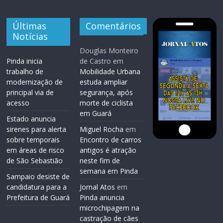
Últimas
Comentários
Notícias
Douglas Monteiro
Pinda inicia
de Castro
em
trabalho de
Mobilidade Urbana
modernização de
estuda ampliar
principal via de
segurança, após
acesso
morte de ciclista
em Guará
Estado anuncia
sirenes para alerta
Miguel Rocha
em
sobre temporais
Encontro de carros
em áreas de risco
antigos é atração
de São Sebastião
neste fim de
semana em Pinda
Sampaio desiste de
candidatura para a
Jornal Atos
em
Prefeitura de Guará
Pinda anuncia
microchipagem na
castração de cães