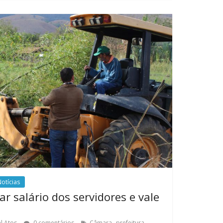
otícias
ar salário dos servidores e vale
,
,
l Atos
0 comentários
Câmara
prefeitura