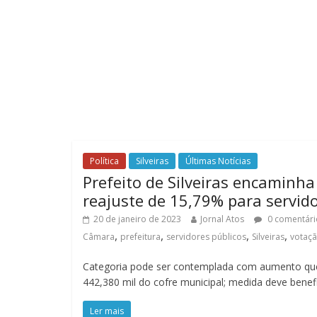
Política
Silveiras
Últimas Notícias
Prefeito de Silveiras encaminh
reajuste de 15,79% para servid
20 de janeiro de 2023
Jornal Atos
0 comentári
,
,
,
,
Câmara
prefeitura
servidores públicos
Silveiras
votaç
Categoria pode ser contemplada com aumento qu
442,380 mil do cofre municipal; medida deve benefi
Ler mais