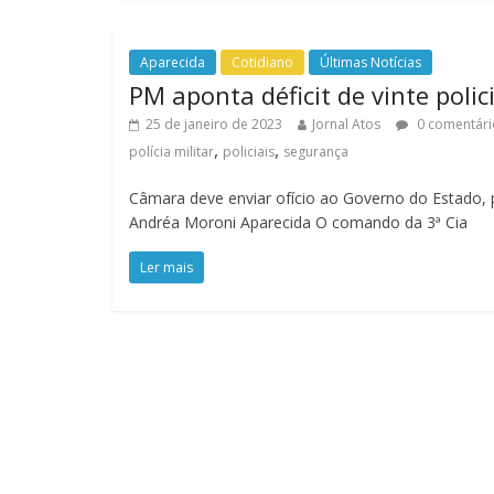
Aparecida
Cotidiano
Últimas Notícias
PM aponta déficit de vinte poli
25 de janeiro de 2023
Jornal Atos
0 comentári
,
,
polícia militar
policiais
segurança
Câmara deve enviar ofício ao Governo do Estado,
Andréa Moroni Aparecida O comando da 3ª Cia
Ler mais