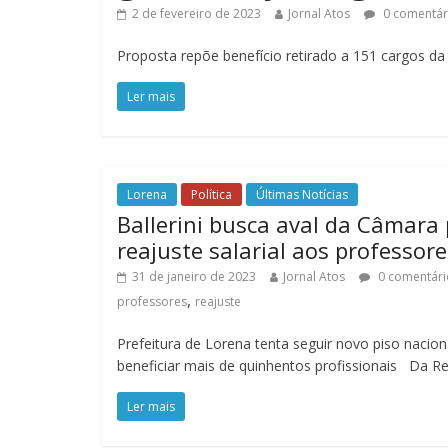
2 de fevereiro de 2023
Jornal Atos
0 comentár
Proposta repõe benefício retirado a 151 cargos da
Ler mais
Lorena
Política
Últimas Notícias
Ballerini busca aval da Câmara
reajuste salarial aos professore
31 de janeiro de 2023
Jornal Atos
0 comentári
,
professores
reajuste
Prefeitura de Lorena tenta seguir novo piso nacio
beneficiar mais de quinhentos profissionais Da R
Ler mais