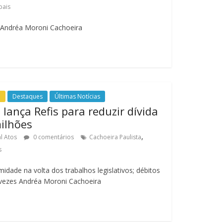
pais
s Andréa Moroni Cachoeira
o
Destaques
Últimas Notícias
 lança Refis para reduzir dívida
milhões
,
l Atos
0 comentários
Cachoeira Paulista
s
dade na volta dos trabalhos legislativos; débitos
 vezes Andréa Moroni Cachoeira