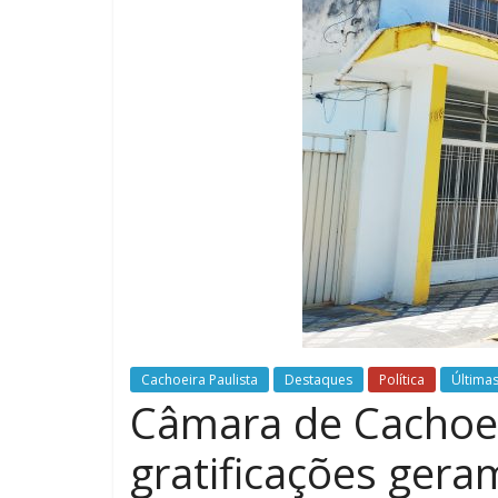
Cachoeira Paulista
Destaques
Política
Últimas
Câmara de Cachoeir
gratificações gera