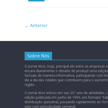
← Anterior
Sobre Nós
O Jornal Atos, hoje, principal elo entre as empresas
encara diariamente o desafio de produzir uma ediç
factuais de maneira informativa, participando com lin
dia a dia das cidades que contribuem para o aument
região.
O Jornal Atos entrou em seu 25.º ano de atividades, 
edição publicada em junho de 1994, em formato “tab
distribuição quinzenal, passando rapidamente ao for
este com periodicidade semanal.