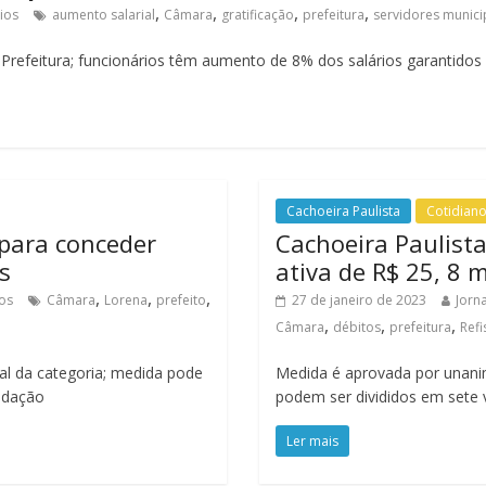
,
,
,
,
ios
aumento salarial
Câmara
gratificação
prefeitura
servidores munici
 Prefeitura; funcionários têm aumento de 8% dos salários garantido
Cachoeira Paulista
Cotidian
 para conceder
Cachoeira Paulista
s
ativa de R$ 25, 8 
,
,
,
os
Câmara
Lorena
prefeito
27 de janeiro de 2023
Jorna
,
,
,
Câmara
débitos
prefeitura
Refi
nal da categoria; medida pode
Medida é aprovada por unanimi
edação
podem ser divididos em sete
Ler mais