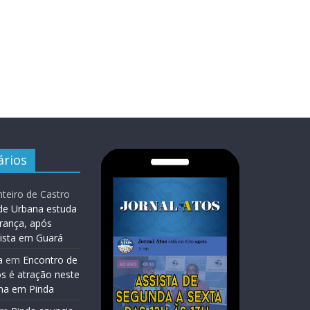
rios
teiro de Castro
de Urbana estuda
rança, após
lista em Guará
a
em
Encontro de
os é atração neste
na em Pinda