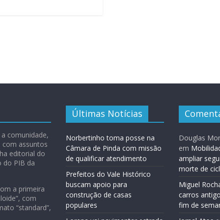
Últimas Notícias
Comentá
 e a comunidade,
Norbertinho toma posse na
Douglas Mon
ão com assuntos
Câmara de Pinda com missão
em
Mobilida
ha editorial do
de qualificar atendimento
ampliar segu
o do PIB da
morte de cic
Prefeitos do Vale Histórico
buscam apoio para
Miguel Roch
com a primeira
construção de casas
carros antig
loide”, com
populares
fim de sema
mato “standard”,