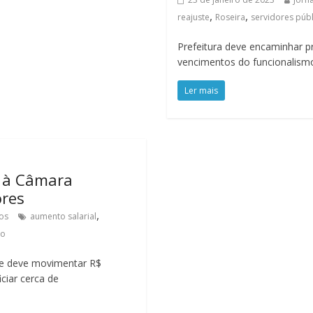
,
,
reajuste
Roseira
servidores púb
Prefeitura deve encaminhar 
vencimentos do funcionalismo
Ler mais
a à Câmara
ores
,
os
aumento salarial
ão
e deve movimentar R$
ciar cerca de