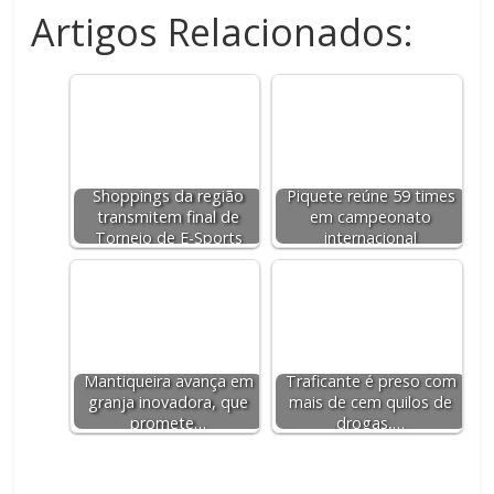
Artigos Relacionados:
Shoppings da região
Piquete reúne 59 times
transmitem final de
em campeonato
Torneio de E-Sports
internacional
Mantiqueira avança em
Traficante é preso com
granja inovadora, que
mais de cem quilos de
promete…
drogas,…