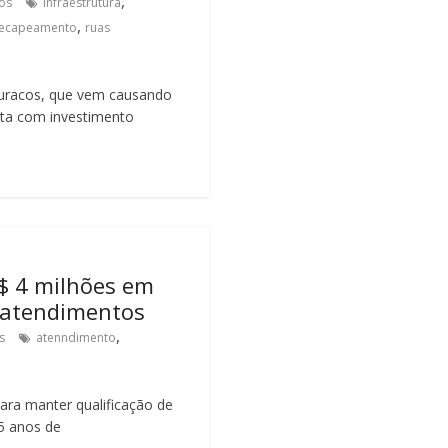
,
os
infraestrutura
,
ecapeamento
ruas
uracos, que vem causando
nta com investimento
$ 4 milhões em
 atendimentos
,
s
atenndimento
para manter qualificação de
5 anos de