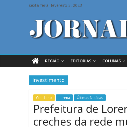
sexta-feira, fevereiro 3, 2023
REGIÃO
EDITORIAS
COLUNAS
investimento
Cotidiano
Lorena
Últimas Notícias
Prefeitura de Lore
creches da rede mu