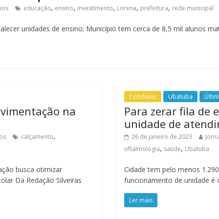
,
,
,
,
,
ios
educação
ensino
investimento
Lorena
prefeitura
rede municipal
alecer unidades de ensino; Município tem cerca de 8,5 mil alunos m
Cotidiano
Ubatuba
Últim
pavimentação na
Para zerar fila de
unidade de atendi
,
os
calçamento
26 de janeiro de 2023
Jorna
,
,
oftalmologia
saúde
Ubatuba
 ação busca otimizar
Cidade tem pelo menos 1.290
olar Da Redação Silveiras
funcionamento de unidade é 
Ler mais