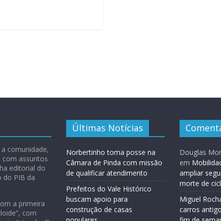
Últimas Notícias
Comentá
 e a comunidade,
Norbertinho toma posse na
Douglas Mon
ão com assuntos
Câmara de Pinda com missão
em
Mobilida
ha editorial do
de qualificar atendimento
ampliar segu
o do PIB da
morte de cic
Prefeitos do Vale Histórico
buscam apoio para
Miguel Roch
com a primeira
construção de casas
carros antig
loide”, com
populares
fim de sema