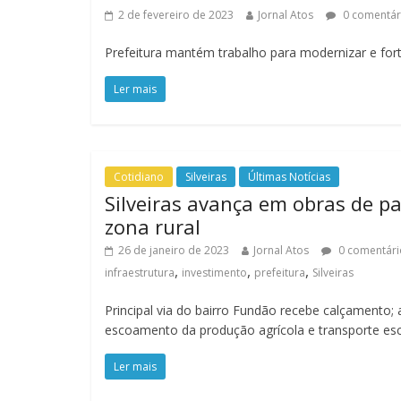
2 de fevereiro de 2023
Jornal Atos
0 comentár
Prefeitura mantém trabalho para modernizar e fort
Ler mais
Cotidiano
Silveiras
Últimas Notícias
Silveiras avança em obras de 
zona rural
26 de janeiro de 2023
Jornal Atos
0 comentári
,
,
,
infraestrutura
investimento
prefeitura
Silveiras
Principal via do bairro Fundão recebe calçamento;
escoamento da produção agrícola e transporte esc
Ler mais