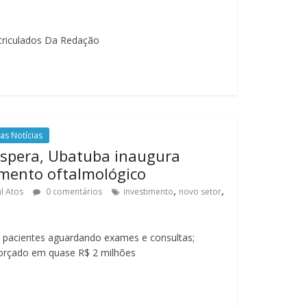
atriculados Da Redação
as Notícias
 espera, Ubatuba inaugura
mento oftalmológico
,
,
l Atos
0 comentários
investimento
novo setor
 pacientes aguardando exames e consultas;
orçado em quase R$ 2 milhões