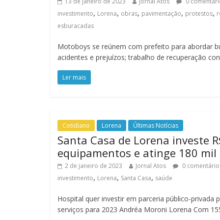
13 de janeiro de 2023
Jornal Atos
0 comentári
,
,
,
,
,
investimento
Lorena
obras
pavimentação
protestos
r
esburacadas
Motoboys se reúnem com prefeito para abordar b
acidentes e prejuízos; trabalho de recuperação co
Ler mais
Cotidiano
Lorena
Últimas Notícias
Santa Casa de Lorena investe R
equipamentos e atinge 180 mil
2 de janeiro de 2023
Jornal Atos
0 comentário
,
,
,
investimento
Lorena
Santa Casa
saúde
Hospital quer investir em parceria público-privada 
serviços para 2023 Andréa Moroni Lorena Com 15