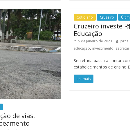
Cotidiano
Cruzeiro
Últim
Cruzeiro investe R
Educação
5 de janeiro de 2023
Jornal
,
,
educação
investimento
secretar
Secretaria passa a contar com
estabelecimentos de ensino 
Ler mais
ção de vias,
apeamento