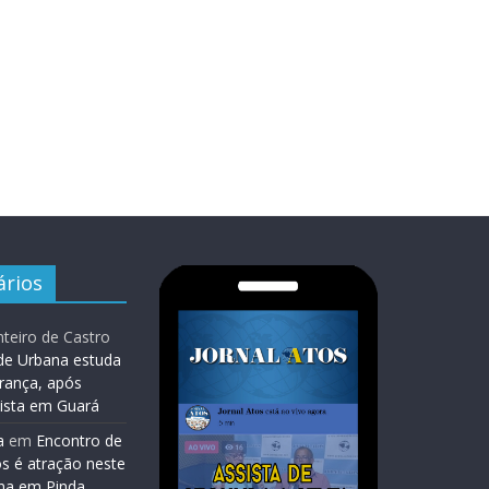
rios
teiro de Castro
de Urbana estuda
rança, após
lista em Guará
a
em
Encontro de
os é atração neste
na em Pinda