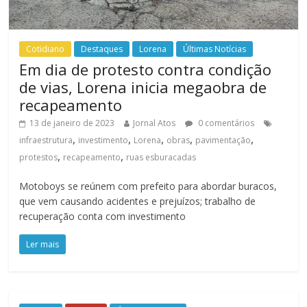
Cotidiano
Destaques
Lorena
Últimas Notícias
Em dia de protesto contra condição
de vias, Lorena inicia megaobra de
recapeamento
13 de janeiro de 2023
Jornal Atos
0 comentários
,
,
,
,
,
infraestrutura
investimento
Lorena
obras
pavimentação
,
,
protestos
recapeamento
ruas esburacadas
Motoboys se reúnem com prefeito para abordar buracos,
que vem causando acidentes e prejuízos; trabalho de
recuperação conta com investimento
Ler mais