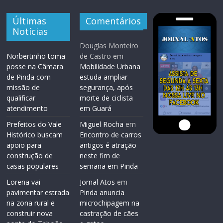
Últimas
Comentários
Notícias
Douglas Monteiro
Norbertinho toma
de Castro
em
posse na Câmara
Mobilidade Urbana
de Pinda com
estuda ampliar
missão de
segurança, após
qualificar
morte de ciclista
atendimento
em Guará
Prefeitos do Vale
Miguel Rocha
em
Histórico buscam
Encontro de carros
apoio para
antigos é atração
construção de
neste fim de
casas populares
semana em Pinda
Lorena vai
Jornal Atos
em
pavimentar estrada
Pinda anuncia
na zona rural e
microchipagem na
construir nova
castração de cães