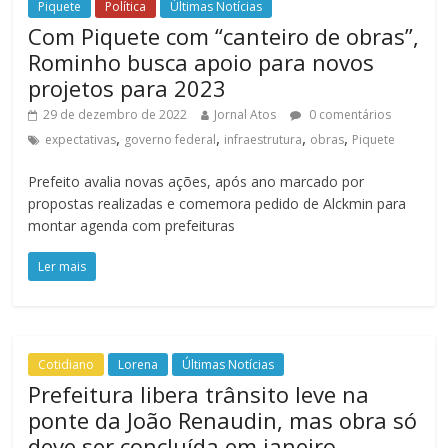
Piquete
Política
Últimas Notícias
Com Piquete com “canteiro de obras”,
Rominho busca apoio para novos
projetos para 2023
29 de dezembro de 2022
Jornal Atos
0 comentários
,
,
,
,
expectativas
governo federal
infraestrutura
obras
Piquete
Prefeito avalia novas ações, após ano marcado por
propostas realizadas e comemora pedido de Alckmin para
montar agenda com prefeituras
Ler mais
Cotidiano
Lorena
Últimas Notícias
Prefeitura libera trânsito leve na
ponte da João Renaudin, mas obra só
deve ser concluída em janeiro