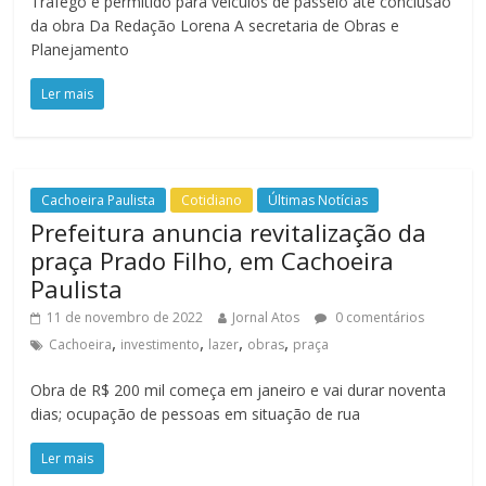
Tráfego é permitido para veículos de passeio até conclusão
da obra Da Redação Lorena A secretaria de Obras e
Planejamento
Ler mais
Cachoeira Paulista
Cotidiano
Últimas Notícias
Prefeitura anuncia revitalização da
praça Prado Filho, em Cachoeira
Paulista
11 de novembro de 2022
Jornal Atos
0 comentários
,
,
,
,
Cachoeira
investimento
lazer
obras
praça
Obra de R$ 200 mil começa em janeiro e vai durar noventa
dias; ocupação de pessoas em situação de rua
Ler mais