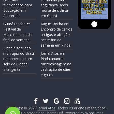
funcionários para
segurança, após
Educação em
morte de ciclista
Aparecida
em Guará
Guará recebe 6º
Miguel Rocha
em
Festival de
Encontro de carros
Marchinhas neste
antigos é atração
final de semana
neste fim de
semana em Pinda
Pinda é segundo
município do Brasil
Jornal Atos
em
reconhecido com
Pinda anuncia
selo de Cidade
microchipagem na
Inteligente
castração de cães
e gatos
Copyright © 2023
Jornal Atos
. Todos os direitos reservados.
Tema: ColorMag por
ThemeGrill
. Powered by
WordPress
.