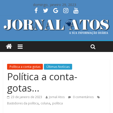
domingo, janeiro 29, 2023
Política a conta-gotas
Últimas Notícias
Política a conta-
gotas…
23 de janeiro de 2023
Jornal Atos
0 comentários
,
,
Bastidores da política
coluna
política