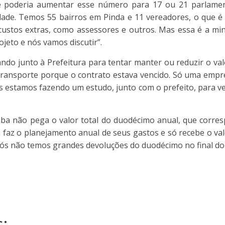
 poderia aumentar esse número para 17 ou 21 parlament
idade. Temos 55 bairros em Pinda e 11 vereadores, o que é
 custos extras, como assessores e outros. Mas essa é a mi
jeto e nós vamos discutir”.
do junto à Prefeitura para tentar manter ou reduzir o valo
o transporte porque o contrato estava vencido. Só uma empr
ós estamos fazendo um estudo, junto com o prefeito, para ve
 não pega o valor total do duodécimo anual, que corres
az o planejamento anual de seus gastos e só recebe o valo
nós não temos grandes devoluções do duodécimo no final do
: