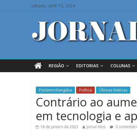
sábado, abril 13, 2024
REGIÃO
EDITORIAS
COLUNAS
Pindamonhangaba
Política
Últimas Notícias
Contrário ao aumen
em tecnologia e 
18 de janeiro de 2023
Jornal Atos
0 comentári