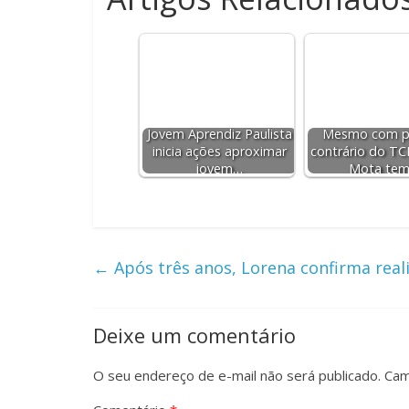
Jovem Aprendiz Paulista
Mesmo com p
inicia ações aproximar
contrário do TC
jovem…
Mota te
←
Após três anos, Lorena confirma real
Deixe um comentário
O seu endereço de e-mail não será publicado.
Cam