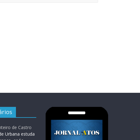
rios
teiro de Castro
de Urbana estuda