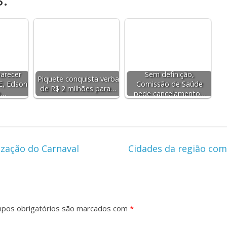
arecer
Sem definição,
Piquete conquista verba
E, Edson
Comissão de Saúde
de R$ 2 milhões para…
m…
pede cancelamento…
ização do Carnaval
Cidades da região co
pos obrigatórios são marcados com
*