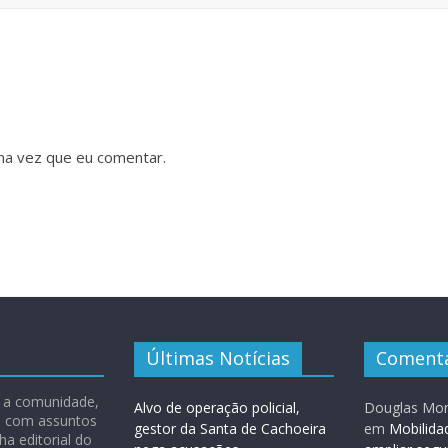
ma vez que eu comentar.
Últimas Notícias
Comentá
 e a comunidade,
Alvo de operação policial,
Douglas Mon
ão com assuntos
gestor da Santa de Cachoeira
em
Mobilida
ha editorial do