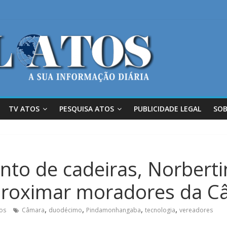
TV ATOS
PESQUISA ATOS
PUBLICIDADE LEGAL
SOB
to de cadeiras, Norberti
aproximar moradores da 
,
,
,
,
os
Câmara
duodécimo
Pindamonhangaba
tecnologia
vereadores