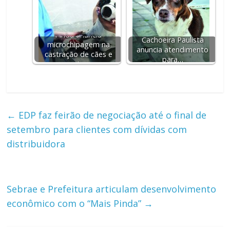
Pinda anuncia
Cachoeira Paulista
microchipagem na
anuncia atendimento
castração de cães e
para…
gatos
←
EDP faz feirão de negociação até o final de
setembro para clientes com dívidas com
distribuidora
Sebrae e Prefeitura articulam desenvolvimento
econômico com o “Mais Pinda”
→