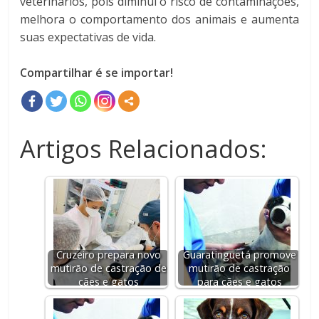
veterinários, pois diminui o risco de contaminações,
melhora o comportamento dos animais e aumenta
suas expectativas de vida.
Compartilhar é se importar!
Artigos Relacionados:
Cruzeiro prepara novo
Guaratinguetá promove
mutirão de castração de
mutirão de castração
cães e gatos
para cães e gatos