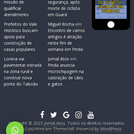
missão de
segurança, após
qualificar
morte de ciclista
atendimento
em Guará
Prefeitos do Vale
Miguel Rocha
em
Histórico buscam
Encontro de carros
apoio para
antigos é atração
construção de
neste fim de
casas populares
semana em Pinda
Lorena vai
Jornal Atos
em
pavimentar estrada
Pinda anuncia
na zona rural e
microchipagem na
construir nova
castração de cães
ponte do Taboão
e gatos
Copyright © 2023
Jornal Atos
. Todos os direitos reservados.
Tema: ColorMag por
ThemeGrill
. Powered by
WordPress
.
Como posso te ajudar?