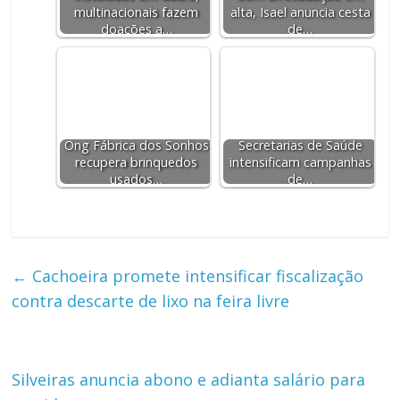
multinacionais fazem
alta, Isael anuncia cesta
doações a…
de…
Ong Fábrica dos Sonhos
Secretarias de Saúde
recupera brinquedos
intensificam campanhas
usados…
de…
←
Cachoeira promete intensificar fiscalização
contra descarte de lixo na feira livre
Silveiras anuncia abono e adianta salário para