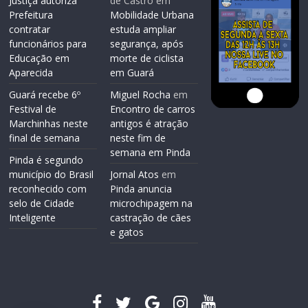
Justiça autoriza
de Castro
em
Prefeitura
Mobilidade Urbana
contratar
estuda ampliar
funcionários para
segurança, após
Educação em
morte de ciclista
Aparecida
em Guará
Guará recebe 6º
Miguel Rocha
em
Festival de
Encontro de carros
Marchinhas neste
antigos é atração
final de semana
neste fim de
semana em Pinda
Pinda é segundo
município do Brasil
Jornal Atos
em
reconhecido com
Pinda anuncia
selo de Cidade
microchipagem na
Inteligente
castração de cães
e gatos