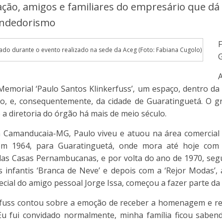
ção, amigos e familiares do empresário que dá
eendedorismo
do durante o evento realizado na sede da Aceg (Foto: Fabiana Cugolo)
Memorial ‘Paulo Santos Klinkerfuss’, um espaço, dentro da
io, e, consequentemente, da cidade de Guaratinguetá. O
a diretoria do órgão há mais de meio século.
 Camanducaia-MG, Paulo viveu e atuou na área comercial 
em 1964, para Guaratinguetá, onde mora até hoje com 
as Casas Pernambucanas, e por volta do ano de 1970, seg
s infantis ‘Branca de Neve’ e depois com a ‘Rejor Modas
ecial do amigo pessoal Jorge Issa, começou a fazer parte da
rfuss contou sobre a emoção de receber a homenagem e rev
Eu fui convidado normalmente, minha família ficou saben