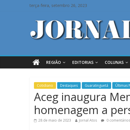
terça-feira, setembro 26, 2023
REGIÃO
EDITORIAS
COLUNAS
Cotidiano
Destaques
Guaratinguetá
Últimas 
Aceg inaugura Memo
homenagem a pers
28 de maio de 2023
Jornal Atos
0 comentário