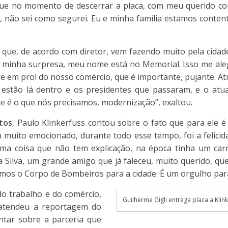
que no momento de descerrar a placa, com meu querido co
 não sei como segurei. Eu e minha família estamos contente
 que, de acordo com diretor, vem fazendo muito pela cidad
ra minha surpresa, meu nome está no Memorial. Isso me al
 em prol do nosso comércio, que é importante, pujante. At
estão lá dentro e os presidentes que passaram, e o atual
ue é o que nós precisamos, modernização”, exaltou.
tos
, Paulo Klinkerfuss contou sobre o fato que para ele 
 muito emocionado, durante todo esse tempo, foi a felicida
a coisa que não tem explicação, na época tinha um carro
a Silva, um grande amigo que já faleceu, muito querido, qu
mos o Corpo de Bombeiros para a cidade. É um orgulho para
o trabalho e do comércio,
Guilherme Gigli entrega placa a Kli
, atendeu a reportagem do
tar sobre a parceria que