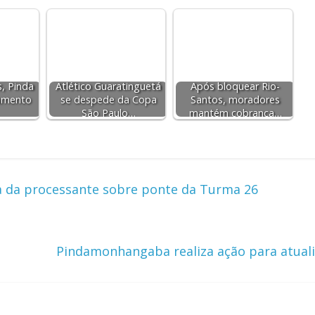
, Pinda
Atlético Guaratinguetá
Após bloquear Rio-
umento
se despede da Copa
Santos, moradores
São Paulo…
mantém cobrança…
va da processante sobre ponte da Turma 26
Pindamonhangaba realiza ação para atuali