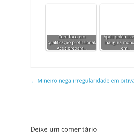
Com foco em
Após polêmicas
qualificação profissional,
inaugura mon
Aceg prepara…
em…
←
Mineiro nega irregularidade em oiti
Deixe um comentário