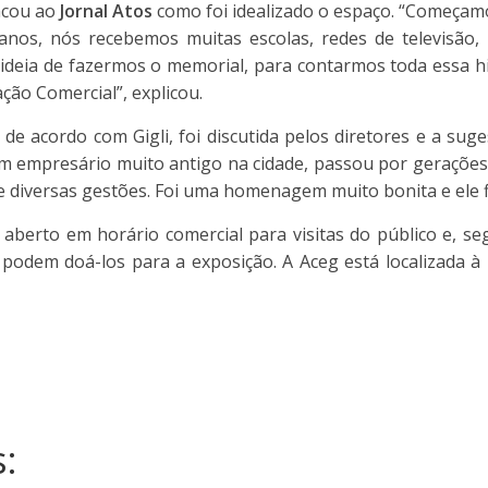
tacou ao
Jornal Atos
como foi idealizado o espaço. “Começamo
os, nós recebemos muitas escolas, redes de televisão, r
 ideia de fazermos o memorial, para contarmos toda essa hi
ção Comercial”, explicou.
de acordo com Gigli, foi discutida pelos diretores e a sug
é um empresário muito antigo na cidade, passou por geraçõe
e diversas gestões. Foi uma homenagem muito bonita e ele 
 aberto em horário comercial para visitas do público e, s
podem doá-los para a exposição. A Aceg está localizada à
: