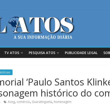
TV ATOS
PESQUISA ATOS
PUBLICIDADE LEGAL
SOB
Notícias
rial ‘Paulo Santos Klink
onagem histórico do com
,
,
,
s
Aceg
comércio
Guaratinguetá
homenagem