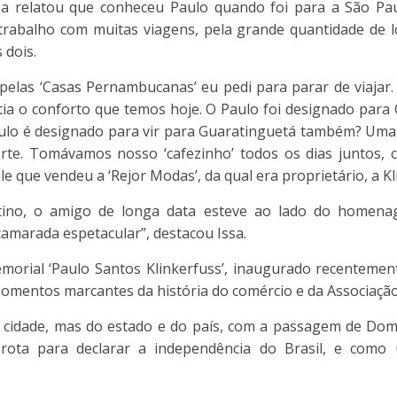
sa relatou que conheceu Paulo quando foi para a São Paul
trabalho com muitas viagens, pela grande quantidade de 
 dois.
 pelas ‘Casas Pernambucanas’ eu pedi para parar de viajar
tia o conforto que temos hoje. O Paulo foi designado para
ulo é designado para vir para Guaratinguetá também? Uma
orte. Tomávamos nosso ‘cafezinho’ todos os dias juntos, 
le que vendeu a ‘Rejor Modas’, da qual era proprietário, a Kl
estino, o amigo de longa data esteve ao lado do homen
marada espetacular”, destacou Issa.
morial ‘Paulo Santos Klinkerfuss’, inaugurado recentemen
momentos marcantes da história do comércio e da Associação
a cidade, mas do estado e do país, com a passagem de Dom
ota para declarar a independência do Brasil, e como