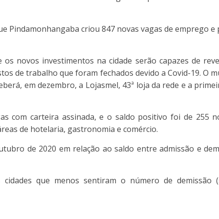
que Pindamonhangaba criou 847 novas vagas de emprego e 
ue os novos investimentos na cidade serão capazes de rev
os de trabalho que foram fechados devido a Covid-19. O m
erá, em dezembro, a Lojasmel, 43ª loja da rede e a prime
 com carteira assinada, e o saldo positivo foi de 255 n
reas de hotelaria, gastronomia e comércio.
utubro de 2020 em relação ao saldo entre admissão e dem
 cidades que menos sentiram o número de demissão (sal