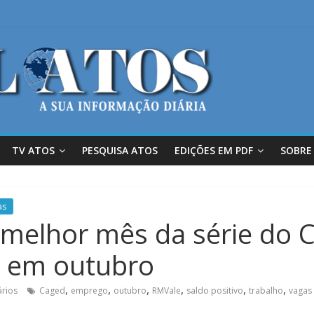
TV ATOS
PESQUISA ATOS
EDIÇÕES EM PDF
SOBRE
as
melhor mês da série do 
 em outubro
,
,
,
,
,
,
rios
Caged
emprego
outubro
RMVale
saldo positivo
trabalho
vagas