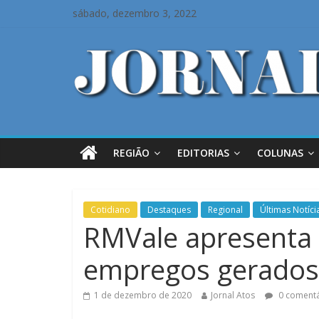
sábado, dezembro 3, 2022
REGIÃO
EDITORIAS
COLUNAS
Cotidiano
Destaques
Regional
Últimas Notíci
RMVale apresenta 
empregos gerados
1 de dezembro de 2020
Jornal Atos
0 comentá