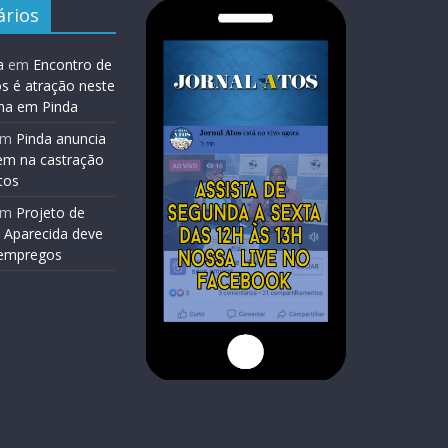
rios
a
em
Encontro de
os é atração neste
na em Pinda
em
Pinda anuncia
em na castração
tos
em
Projeto de
 Aparecida deve
l empregos