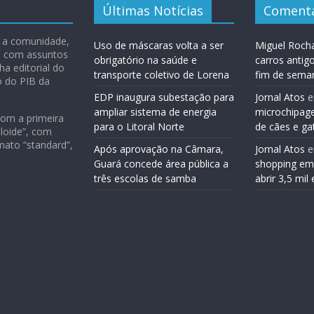
Últimas Notícias
Comentá
 e a comunidade,
Uso de máscaras volta a ser
Miguel Roch
ão com assuntos
obrigatório na saúde e
carros antig
ha editorial do
transporte coletivo de Lorena
fim de sema
o do PIB da
EDP inaugura subestação para
Jornal Atos
ampliar sistema de energia
microchipag
com a primeira
para o Litoral Norte
de cães e ga
loide”, com
mato “standard”,
Após aprovação na Câmara,
Jornal Atos
Guará concede área pública a
shopping em
três escolas de samba
abrir 3,5 mi