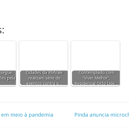
:
 segue
Cidades da RMVale
Contemplado com
ões pela
realizam série de
“Viver Melhor”,
eventos contra o…
Residencial Otto Ude…
s em meio à pandemia
Pinda anuncia microc