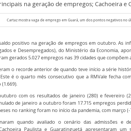
incipais na geração de empregos; Cachoeira e 
Cartaz mostra vaga de emprego em Guará, um dos pontos negativos no últ
 saldo positivo na geração de empregos em outubro. As in
egados e Desempregados), do Ministério da Economia, ap
 foram gerados 5.027 empregos nas 39 cidades que compõem a
ram o recorde anterior de quando teve início a série histó
 Este é o quarto mês consecutivo que a RMVale fecha com
(1.669).
tubro com os resultados de janeiro (280) e fevereiro (2.
lado de janeiro a outubro foram 17.715 empregos perdido
ses no ranking foram no início da pandemia, com março (-7.08
ionaram quando avaliado o cenário das admissões e d
Cachoeira Paulista e Guaratinguetá apresentaram um s