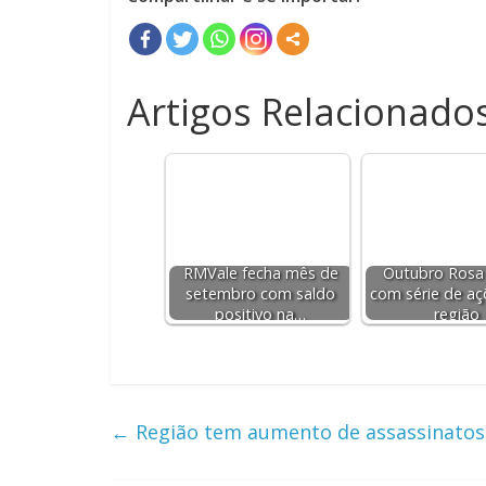
Artigos Relacionados
RMVale fecha mês de
Outubro Rosa
setembro com saldo
com série de aç
positivo na…
região
←
Região tem aumento de assassinato