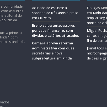
 e a comunidade,
Acusado de estuprar a
Douglas Mon
ão com assuntos
sobrinha de três anos é preso
em
Mobilida
ha editorial do
em Cruzeiro
ampliar segu
o do PIB da
morte de cic
Breno culpa antecessores
por caos financeiro, com
Miguel Roch
com a primeira
dívidas e salários atrasados
carros antig
loide”, com
fim de sema
mato “standard”,
Câmara aprova reforma
administrativa com duas
Jornal Atos
secretarias e nova
microchipag
subprefeitura em Pinda
de cães e ga
rvados.
ess
.