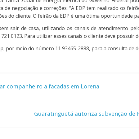
a Tarifa Social de Energia Elétrica do Governo Federal p
axa de negociação e correções. “A EDP tem realizado os fei
s do cliente. O feirão da EDP é uma ótima oportunidade para
m sair de casa, utilizando os canais de atendimento pelo
21 0123. Para utilizar esses canais o cliente deve possuir dé
por meio do número 11 93465-2888, para a consulta de déb
tar companheiro a facadas em Lorena
Guaratinguetá autoriza subvenção de R