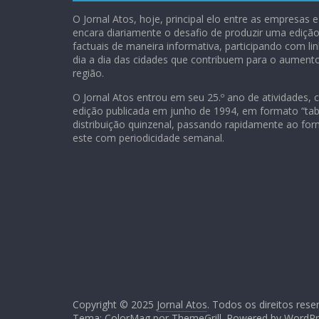
O Jornal Atos, hoje, principal elo entre as empresas
encara diariamente o desafio de produzir uma ediç
factuais de maneira informativa, participando com lin
dia a dia das cidades que contribuem para o aument
região.
O Jornal Atos entrou em seu 25.º ano de atividades, 
edição publicada em junho de 1994, em formato “tab
distribuição quinzenal, passando rapidamente ao for
este com periodicidade semanal.
Copyright © 2025
Jornal Atos
. Todos os direitos rese
Tema: ColorMag por
ThemeGrill
. Powered by
WordPr