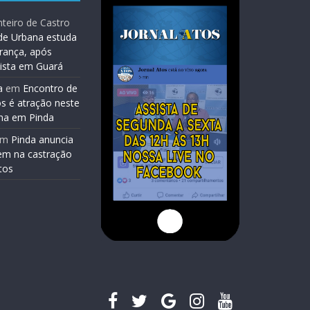
teiro de Castro
de Urbana estuda
rança, após
lista em Guará
a
em
Encontro de
os é atração neste
na em Pinda
em
Pinda anuncia
em na castração
tos