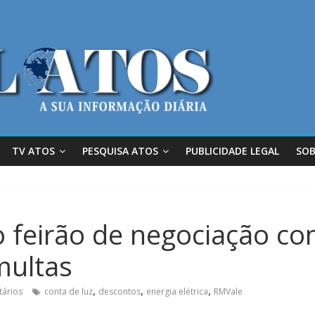
TV ATOS
PESQUISA ATOS
PUBLICIDADE LEGAL
SOB
feirão de negociação co
multas
,
,
,
ários
conta de luz
descontos
energia elétrica
RMVale