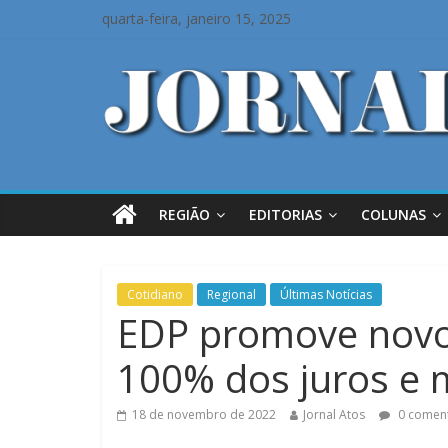
quarta-feira, janeiro 15, 2025
REGIÃO
EDITORIAS
COLUNAS
Cotidiano
Regional
Últimas Notícias
EDP promove novo 
100% dos juros e 
18 de novembro de 2022
Jornal Atos
0 coment