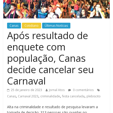
Canas
Cotidiano
Últimas Notícias
Após resultado de
enquete com
população, Canas
decide cancelar seu
Carnaval
25 de janeiro de 2023
Jornal Atos
0 comentários
,
,
,
,
Canas
Carnaval 2023
criminalidade
festa cancelada
plebiscito
Alta na criminalidade e resultado de pesquisa levaram a
tomada de decisão; 313 pessoas são ouvidas no