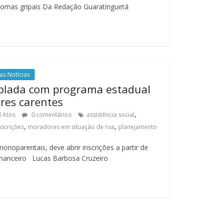
omas gripais Da Redação Guaratinguetá
as Notícias
plada com programa estadual
res carentes
,
l Atos
0 comentários
assistência social
,
,
nscrições
moradores em situação de rua
planejamento
onoparentais, deve abrir inscrições a partir de
inanceiro Lucas Barbosa Cruzeiro