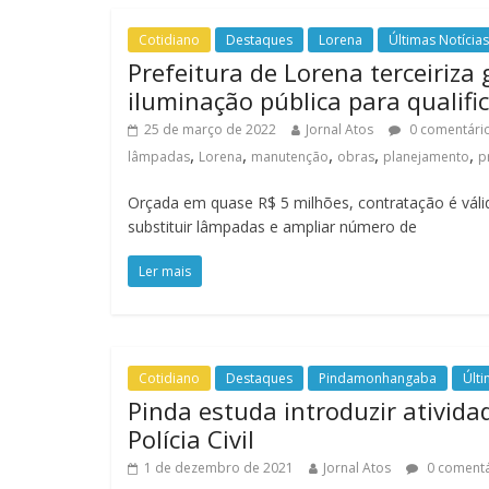
Cotidiano
Destaques
Lorena
Últimas Notícias
Prefeitura de Lorena terceiriza
iluminação pública para qualif
25 de março de 2022
Jornal Atos
0 comentári
,
,
,
,
,
lâmpadas
Lorena
manutenção
obras
planejamento
p
Orçada em quase R$ 5 milhões, contratação é vál
substituir lâmpadas e ampliar número de
Ler mais
Cotidiano
Destaques
Pindamonhangaba
Últi
Pinda estuda introduzir ativid
Polícia Civil
1 de dezembro de 2021
Jornal Atos
0 comentá