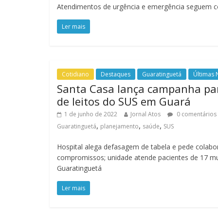
Atendimentos de urgência e emergência seguem c
Ler mais
Cotidiano
Destaques
Guaratinguetá
Últimas 
Santa Casa lança campanha para
de leitos do SUS em Guará
1 de junho de 2022
Jornal Atos
0 comentários
,
,
,
Guaratinguetá
planejamento
saúde
SUS
Hospital alega defasagem de tabela e pede colabo
compromissos; unidade atende pacientes de 17 m
Guaratinguetá
Ler mais