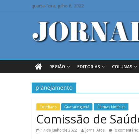
quarta-feira, julho 6, 2022
REGIÃO
EDITORIAS
COLUNAS
planejamento
Cotidiano
Guaratinguetá
Últimas Notícias
Comissão de Saúde
17 de junho de 2022
Jornal Atos
0 comentário