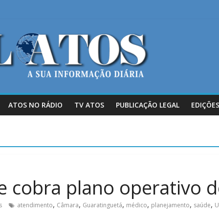
ATOS NO RÁDIO
TV ATOS
PUBLICAÇÃO LEGAL
EDIÇÕES
 cobra plano operativo 
,
,
,
,
,
,
s
atendimento
Câmara
Guaratinguetá
médico
planejamento
saúde
U