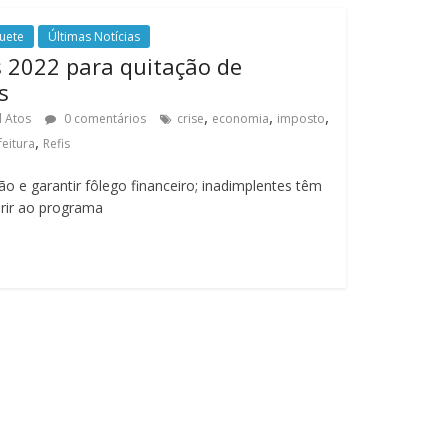
uete
Últimas Notícias
s 2022 para quitação de
s
,
,
,
l Atos
0 comentários
crise
economia
imposto
,
feitura
Refis
o e garantir fôlego financeiro; inadimplentes têm
erir ao programa