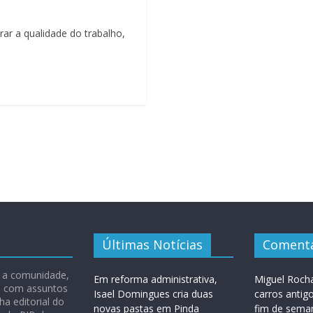
ar a qualidade do trabalho,
Últimas Notícias
Comentá
 e a comunidade,
Em reforma administrativa,
Miguel Roch
ão com assuntos
Isael Domingues cria duas
carros antig
ha editorial do
novas pastas em Pinda
fim de sema