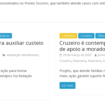
oncentrados no Pronto Socorro, que também atende casos com sint
Notícias
Cotidiano
Cruzeiro
Últim
 auxiliar custeio
Cruzeiro é contem
de apoio a morado
,
ampliação atendimento
29 de março de 2022
Jorna
,
,
,
Cruzeiro
financeira
financeiro
i
ração para honrar
Projeto, que atende famílias m
unicípios Da Redação
maio; ação garante suporte f
Ler mais