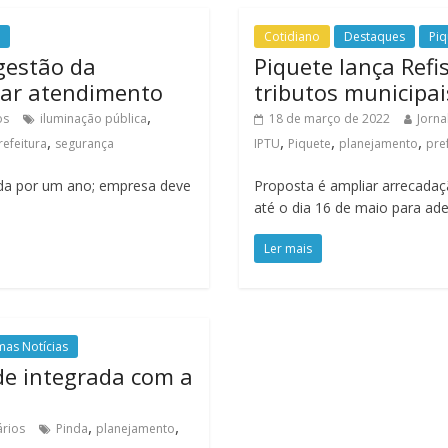
Cotidiano
Destaques
Piq
 gestão da
Piquete lança Refi
icar atendimento
tributos municipai
,
os
iluminação pública
18 de março de 2022
Jorna
,
,
,
,
refeitura
segurança
IPTU
Piquete
planejamento
pre
ida por um ano; empresa deve
Proposta é ampliar arrecadaçã
até o dia 16 de maio para ad
Ler mais
mas Notícias
ade integrada com a
,
,
rios
Pinda
planejamento