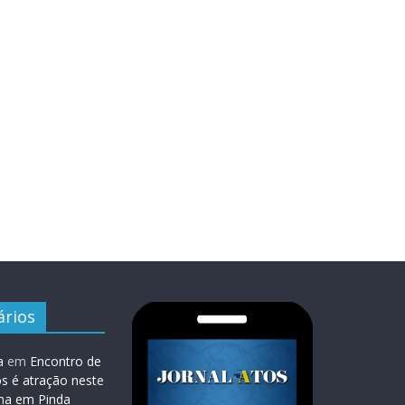
rios
a
em
Encontro de
os é atração neste
na em Pinda