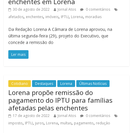
enchentes em Lorena
30 de agosto de 2022
Jornal Atos
0 comentários
,
,
,
,
,
afetados
enchentes
imóveis
IPTU
Lorena
moradias
Da Redação Lorena A Câmara de Lorena aprovou, na
última segunda-feira (29), projeto do Executivo, que
concede a remissão do
Ler mais
Cotidiano
Destaques
Lorena
Últimas Notícias
Lorena propõe remissão do
pagamento do IPTU para famílias
afetadas pelas enchentes
17 de agosto de 2022
Jornal Atos
0 comentários
,
,
,
,
,
,
imposto
IPTU
juros
Lorena
multas
pagamento
redução