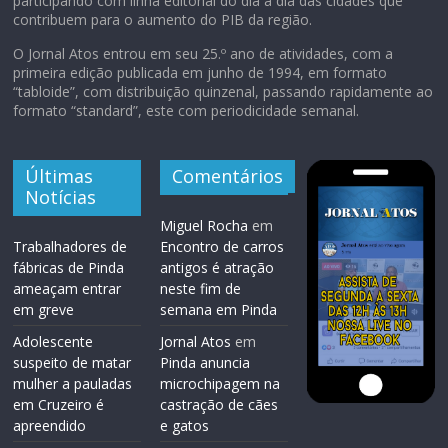
participando com linha editorial do dia a dia das cidades que
contribuem para o aumento do PIB da região.
O Jornal Atos entrou em seu 25.º ano de atividades, com a
primeira edição publicada em junho de 1994, em formato
“tabloide”, com distribuição quinzenal, passando rapidamente ao
formato “standard”, este com periodicidade semanal.
Últimas
Comentários
Notícias
Miguel Rocha
em
Trabalhadores de
Encontro de carros
fábricas de Pinda
antigos é atração
ameaçam entrar
neste fim de
em greve
semana em Pinda
Adolescente
Jornal Atos
em
suspeito de matar
Pinda anuncia
mulher a pauladas
microchipagem na
em Cruzeiro é
castração de cães
apreendido
e gatos