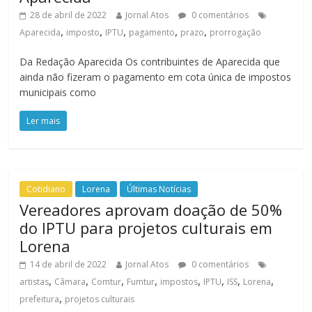
28 de abril de 2022
Jornal Atos
0 comentários
,
,
,
,
,
Aparecida
imposto
IPTU
pagamento
prazo
prorrogação
Da Redação Aparecida Os contribuintes de Aparecida que
ainda não fizeram o pagamento em cota única de impostos
municipais como
Ler mais
Cotidiano
Lorena
Últimas Notícias
Vereadores aprovam doação de 50%
do IPTU para projetos culturais em
Lorena
14 de abril de 2022
Jornal Atos
0 comentários
,
,
,
,
,
,
,
,
artistas
Câmara
Comtur
Fumtur
impostos
IPTU
ISS
Lorena
,
prefeitura
projetos culturais