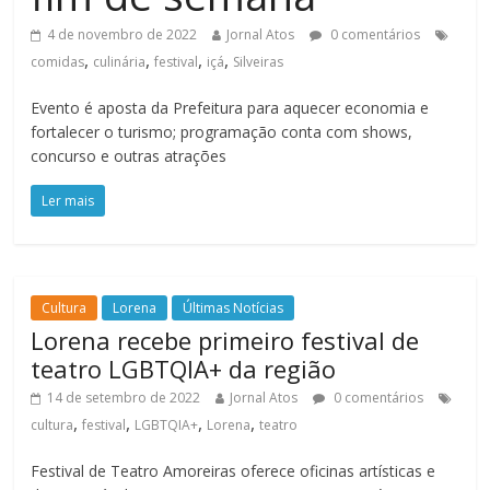
4 de novembro de 2022
Jornal Atos
0 comentários
,
,
,
,
comidas
culinária
festival
içá
Silveiras
Evento é aposta da Prefeitura para aquecer economia e
fortalecer o turismo; programação conta com shows,
concurso e outras atrações
Ler mais
Cultura
Lorena
Últimas Notícias
Lorena recebe primeiro festival de
teatro LGBTQIA+ da região
14 de setembro de 2022
Jornal Atos
0 comentários
,
,
,
,
cultura
festival
LGBTQIA+
Lorena
teatro
Festival de Teatro Amoreiras oferece oficinas artísticas e