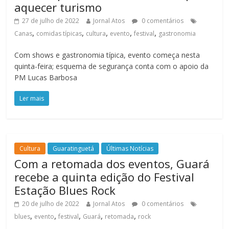
aquecer turismo
27 de julho de 2022
Jornal Atos
0 comentários
,
,
,
,
,
Canas
comidas típicas
cultura
evento
festival
gastronomia
Com shows e gastronomia típica, evento começa nesta
quinta-feira; esquema de segurança conta com o apoio da
PM Lucas Barbosa
Ler mais
Cultura
Guaratinguetá
Últimas Notícias
Com a retomada dos eventos, Guará
recebe a quinta edição do Festival
Estação Blues Rock
20 de julho de 2022
Jornal Atos
0 comentários
,
,
,
,
,
blues
evento
festival
Guará
retomada
rock