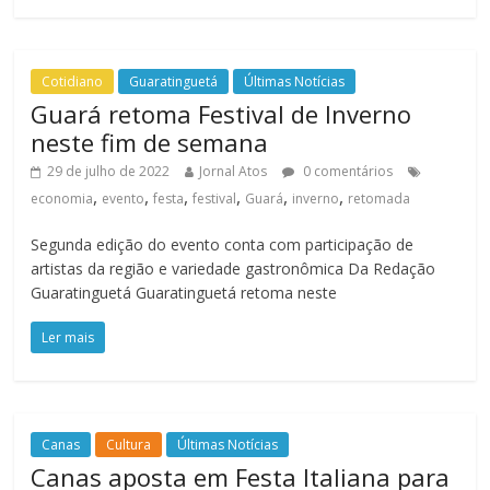
Cotidiano
Guaratinguetá
Últimas Notícias
Guará retoma Festival de Inverno
neste fim de semana
29 de julho de 2022
Jornal Atos
0 comentários
,
,
,
,
,
,
economia
evento
festa
festival
Guará
inverno
retomada
Segunda edição do evento conta com participação de
artistas da região e variedade gastronômica Da Redação
Guaratinguetá Guaratinguetá retoma neste
Ler mais
Canas
Cultura
Últimas Notícias
Canas aposta em Festa Italiana para