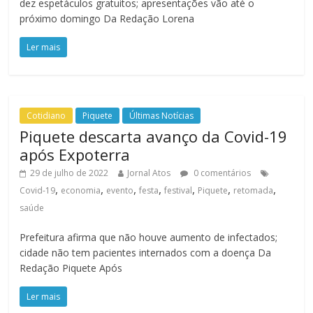
dez espetáculos gratuitos; apresentações vão até o
próximo domingo Da Redação Lorena
Ler mais
Cotidiano
Piquete
Últimas Notícias
Piquete descarta avanço da Covid-19
após Expoterra
29 de julho de 2022
Jornal Atos
0 comentários
,
,
,
,
,
,
,
Covid-19
economia
evento
festa
festival
Piquete
retomada
saúde
Prefeitura afirma que não houve aumento de infectados;
cidade não tem pacientes internados com a doença Da
Redação Piquete Após
Ler mais