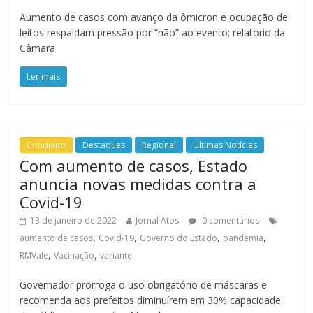
Aumento de casos com avanço da ômicron e ocupação de
leitos respaldam pressão por “não” ao evento; relatório da
Câmara
Ler mais
Cotidiano
Destaques
Regional
Últimas Notícias
Com aumento de casos, Estado
anuncia novas medidas contra a
Covid-19
13 de janeiro de 2022
Jornal Atos
0 comentários
,
,
,
,
aumento de casos
Covid-19
Governo do Estado
pandemia
,
,
RMVale
Vacinação
variante
Governador prorroga o uso obrigatório de máscaras e
recomenda aos prefeitos diminuírem em 30% capacidade