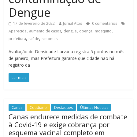
Dengue
17 de fevereiro de 2022
Jornal Atos
0 comentários
,
,
,
,
,
Aparecida
aumento de casos
dengue
doença
mosquito
,
,
prefeitura
saúde
sintomas
Avaliação de Densidade Larvária registra 5 pontos no mês
de janeiro, mas Prefeitura garante que cidade não há
registro da
Ler mais
Canas
Cotidiano
Destaques
Últimas Notícias
Canas endurece medidas de combate
à Covid-19 e exige cobrança por
esquema vacinal completo em