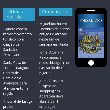
Últimas
Comentários
Notícias
Miguel Rocha
em
Piquete espera
Encontro de carros
maior movimento
antigos é atração
turístico com
neste fim de
criação de
semana em Pinda
Santuário
Jornal Atos
em
Diocesano
Pinda anuncia
Santa Casa de
microchipagem na
Lorena inaugura
castração de cães
Centro de
e gatos
Cardiologia
Jornal Atos
em
Avançada para
Projeto de
atendimento na
shopping em
região
Aparecida deve
Tribunal de Justiça
abrir 3,5 mil
proíbe
empregos