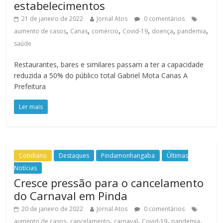
estabelecimentos
21 de janeiro de 2022
Jornal Atos
0 comentários
,
,
,
,
,
,
aumento de casos
Canas
comércio
Covid-19
doença
pandemia
saúde
Restaurantes, bares e similares passam a ter a capacidade
reduzida a 50% do público total Gabriel Mota Canas A
Prefeitura
Ler mais
Cotidiano
Destaques
Pindamonhangaba
Últimas
Notícias
Cresce pressão para o cancelamento
do Carnaval em Pinda
20 de janeiro de 2022
Jornal Atos
0 comentários
,
,
,
,
,
aumento de casos
cancelamento
carnaval
Covid-19
pandemia