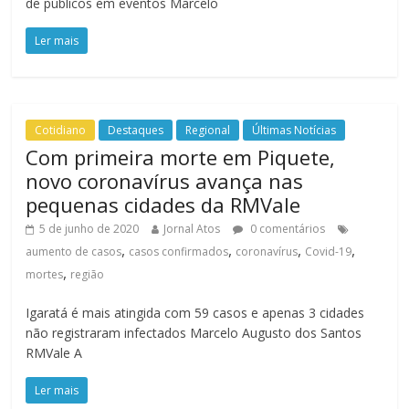
de públicos em eventos Marcelo
Ler mais
Cotidiano
Destaques
Regional
Últimas Notícias
Com primeira morte em Piquete,
novo coronavírus avança nas
pequenas cidades da RMVale
5 de junho de 2020
Jornal Atos
0 comentários
,
,
,
,
aumento de casos
casos confirmados
coronavírus
Covid-19
,
mortes
região
Igaratá é mais atingida com 59 casos e apenas 3 cidades
não registraram infectados Marcelo Augusto dos Santos
RMVale A
Ler mais