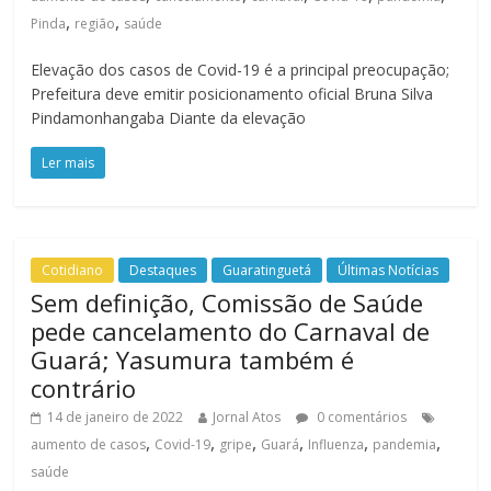
,
,
Pinda
região
saúde
Elevação dos casos de Covid-19 é a principal preocupação;
Prefeitura deve emitir posicionamento oficial Bruna Silva
Pindamonhangaba Diante da elevação
Ler mais
Cotidiano
Destaques
Guaratinguetá
Últimas Notícias
Sem definição, Comissão de Saúde
pede cancelamento do Carnaval de
Guará; Yasumura também é
contrário
14 de janeiro de 2022
Jornal Atos
0 comentários
,
,
,
,
,
,
aumento de casos
Covid-19
gripe
Guará
Influenza
pandemia
saúde