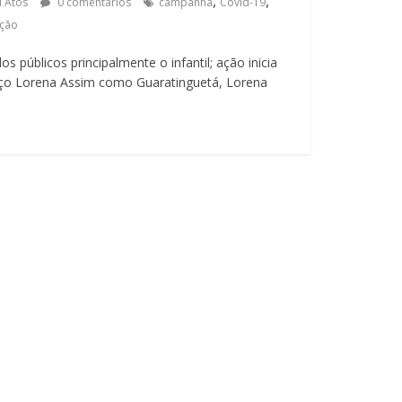
,
,
l Atos
0 comentários
campanha
Covid-19
ação
 públicos principalmente o infantil; ação inicia
ço Lorena Assim como Guaratinguetá, Lorena