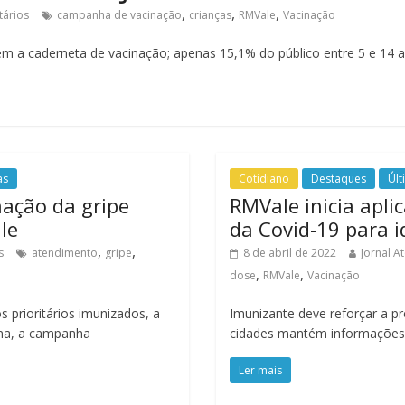
,
,
,
ários
campanha de vacinação
crianças
RMVale
Vacinação
em a caderneta de vacinação; apenas 15,1% do público entre 5 e 14 
as
Cotidiano
Destaques
Últ
ação da gripe
RMVale inicia apli
le
da Covid-19 para 
,
,
s
atendimento
gripe
8 de abril de 2022
Jornal A
,
,
dose
RMVale
Vacinação
prioritários imunizados, a
Imunizante deve reforçar a p
ana, a campanha
cidades mantém informações 
Ler mais