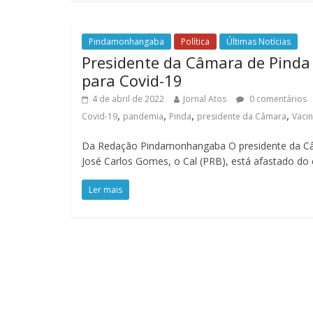
Pindamonhangaba
Política
Últimas Notícias
Presidente da Câmara de Pinda 
para Covid-19
4 de abril de 2022
Jornal Atos
0 comentários
,
,
,
,
Covid-19
pandemia
Pinda
presidente da Câmara
Vaci
Da Redação Pindamonhangaba O presidente da C
José Carlos Gomes, o Cal (PRB), está afastado do
Ler mais