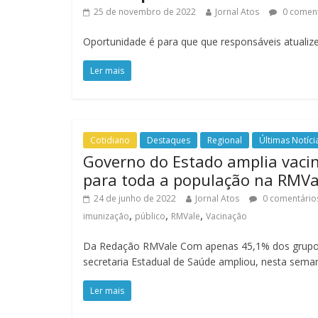
25 de novembro de 2022
Jornal Atos
0 coment
Oportunidade é para que que responsáveis atualiz
Ler mais
Cotidiano
Destaques
Regional
Últimas Notíci
Governo do Estado amplia vacin
para toda a população na RMVa
24 de junho de 2022
Jornal Atos
0 comentário
,
,
,
imunização
público
RMVale
Vacinação
Da Redação RMVale Com apenas 45,1% dos grupos 
secretaria Estadual de Saúde ampliou, nesta sem
Ler mais