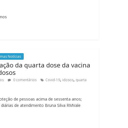
anos
imas Notícias
cação da quarta dose da vacina
idosos
,
,
tos
0 comentários
Covid-19
idosos
quarta
roteção de pessoas acima de sessenta anos;
diárias de atendimento Bruna Silva RMVale