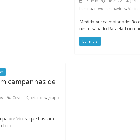
16 de março de 2022
Jorna
,
,
Lorena
novo coronavírus
Vacin
Medida busca maior adesão dos
neste sábado Rafaela Louren
Ler mais
as
icam campanhas de
,
,
os
Covid-19
crianças
grupo
cupa prefeitos, que buscam
o foco