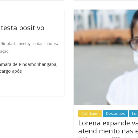
testa positivo
,
,
afastamento
contaminados
nação
âmara de Pindamonhangaba,
 cargo após
Cotidiano
Destaques
Lo
Lorena expande va
atendimento nas e