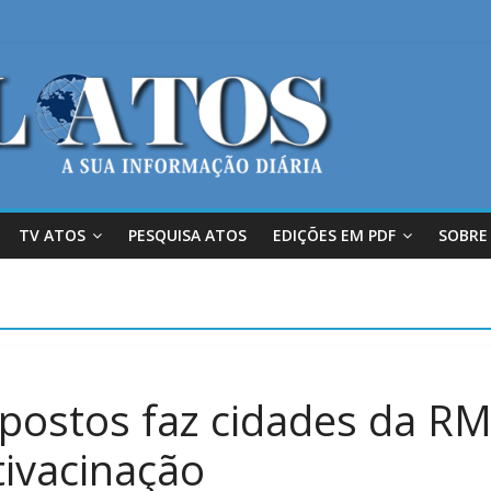
TV ATOS
PESQUISA ATOS
EDIÇÕES EM PDF
SOBRE
 postos faz cidades da RM
ivacinação