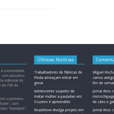
Últimas Notícias
Comentá
 e a comunidade,
Trabalhadores de fábricas de
Miguel Roch
ão com assuntos
Pinda ameaçam entrar em
carros antig
ha editorial do
greve
fim de sema
o do PIB da
Adolescente suspeito de
Jornal Atos
matar mulher a pauladas em
microchipag
com a primeira
Cruzeiro é apreendido
de cães e ga
loide”, com
mato “standard”,
Roadshow divulga projeto em
Jornal Atos