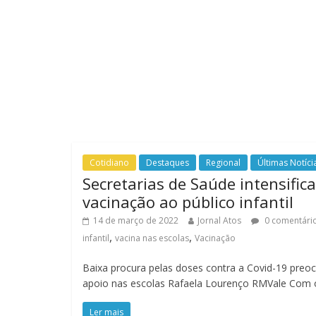
Cotidiano
Destaques
Regional
Últimas Notíci
Secretarias de Saúde intensif
vacinação ao público infantil
14 de março de 2022
Jornal Atos
0 comentári
,
,
infantil
vacina nas escolas
Vacinação
Baixa procura pelas doses contra a Covid-19 preo
apoio nas escolas Rafaela Lourenço RMVale Com 
Ler mais