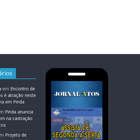
rios
a
em
Encontro de
os é atração neste
na em Pinda
em
Pinda anuncia
em na castração
tos
em
Projeto de