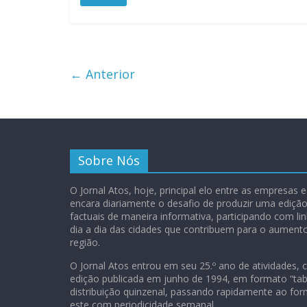
← Anterior
Sobre Nós
O Jornal Atos, hoje, principal elo entre as empresas
encara diariamente o desafio de produzir uma ediç
factuais de maneira informativa, participando com lin
dia a dia das cidades que contribuem para o aument
região.
O Jornal Atos entrou em seu 25.º ano de atividades, 
edição publicada em junho de 1994, em formato “tab
distribuição quinzenal, passando rapidamente ao for
este com periodicidade semanal.