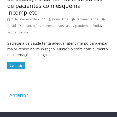
de pacientes com esquema
incompleto
2 de fevereiro de 2022
Jornal Atos
0 comentários
,
,
,
,
,
,
Covid-19
imunização
mortes
novos casos
pandemia
Pinda
,
saúde
vacina
Secretaria de Saúde tenta adequar atendimento para evitar
maior atraso na imunização; Município sofre com aumento
de internações e chega
Ler mais
← Anterior