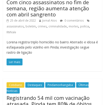
Com cinco assassinatos no fim de
semana, região aumenta atenção
com abril sangrento
25 de abril de 2022
Jornal Atos
0 comentários
,
,
,
,
,
,
assassinatos
boletim
crimes
criminalidade
mortes
polícia
RMVale
Lorena registra triplo homicídio no bairro Aterrado e idosa é
esfaqueada pelo vizinho em Pinda; investigação segue
rastro de ligação
Ler mais
Cotidiano
Destaques
Pindamonhangaba
Últimas
Notícias
Registrando 54 mil com vacinação
atrasada, Pinda tem 80% de óbitos