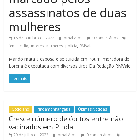
assassinatos de duas
mulheres
18 de outubro de 2022
Jornal Atos
0 comentários
,
,
,
,
feminicídio
mortes
mulheres
polícia
RMVale
Marido mata a esposa e se suicida em Potim; moradora de
Lorena é executada com diversos tiros Da Redação RMVale
Ler mais
Cotidiano
Pindamonhangaba
Últimas Notícias
Cresce número de óbitos entre não
vacinados em Pinda
29 de julho de 2022
Jornal Atos
0 comentários