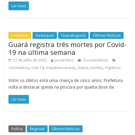
Ler mais
Cotidiano
Destaques
Guaratinguetá
Últimas Notícias
Guará registra três mortes por Covid-
19 na última semana
12 de julho de 2022
Jornal Atos
0 comentários
,
,
,
,
,
coronavírus
covi-19
esquema vacinal
Guará
mortes
registrou
Entre os óbitos está uma criança de cinco anos; Prefeitura
volta a destacar queda na procura por quarta dose da
Ler mais
Polícia
Regional
Últimas Notícias