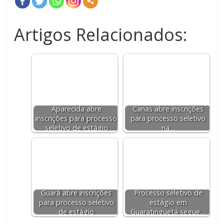
Artigos Relacionados:
Aparecida abre
Canas abre inscrições
inscrições para processo
para processo seletivo
seletivo de estágio
na…
Guará abre inscrições
Processo seletivo de
para processo seletivo
estágio em
de estágio
Guaratinguetá segue…