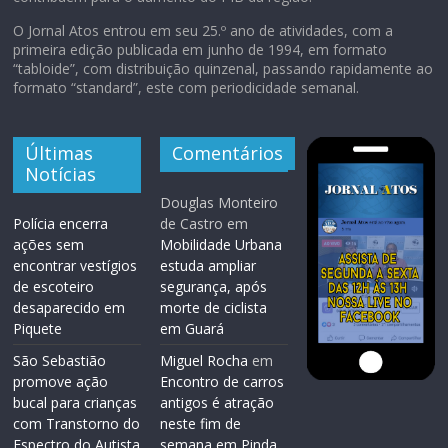
O Jornal Atos entrou em seu 25.º ano de atividades, com a
primeira edição publicada em junho de 1994, em formato
“tabloide”, com distribuição quinzenal, passando rapidamente ao
formato “standard”, este com periodicidade semanal.
Últimas
Comentários
Notícias
Douglas Monteiro
Polícia encerra
de Castro
em
ações sem
Mobilidade Urbana
encontrar vestígios
estuda ampliar
de escoteiro
segurança, após
desaparecido em
morte de ciclista
Piquete
em Guará
São Sebastião
Miguel Rocha
em
promove ação
Encontro de carros
bucal para crianças
antigos é atração
com Transtorno do
neste fim de
Espectro do Autista
semana em Pinda