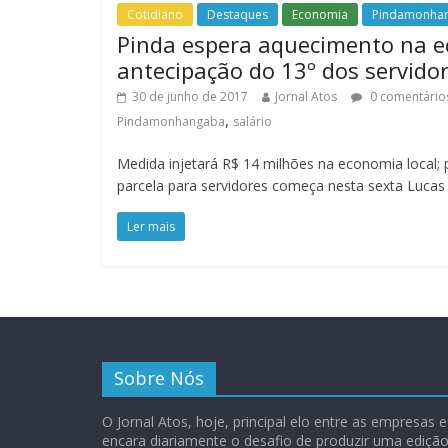
Cotidiano
Destaques
Economia
Pindamonha
Pinda espera aquecimento na 
antecipação do 13º dos servido
30 de junho de 2017
Jornal Atos
0 comentário
,
Pindamonhangaba
salário
Medida injetará R$ 14 milhões na economia local;
parcela para servidores começa nesta sexta Luc
Ler mais
Sobre Nós
O Jornal Atos, hoje, principal elo entre as empresas
encara diariamente o desafio de produzir uma ediç