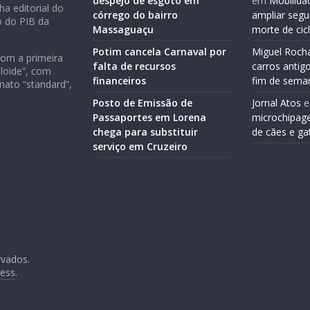
despejo de esgoto em
em
Mobilida
ha editorial do
córrego do bairro
ampliar segu
o do PIB da
Massaguaçu
morte de cic
Potim cancela Carnaval por
Miguel Roch
com a primeira
falta de recursos
carros antig
loide”, com
financeiros
fim de sema
mato “standard”,
Posto de Emissão de
Jornal Atos
Passaportes em Lorena
microchipag
chega para substituir
de cães e ga
serviço em Cruzeiro
rvados.
ess
.