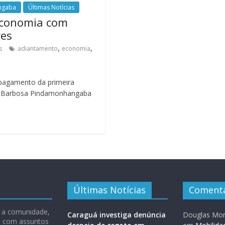
ngaba
Últimas Notícias
economia com
res
,
,
s
adiantamento
economia
 pagamento da primeira
as Barbosa Pindamonhangaba
Últimas Notícias
Comentá
 e a comunidade,
Caraguá investiga denúncia
Douglas Mon
ão com assuntos