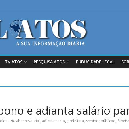
TV ATOS
PESQUISA ATOS
PUBLICIDADE LEGAL
SOB
abono e adianta salário pa
,
,
,
,
rios
abono salarial
adiantamento
prefeitura
servidor públicoo
Silveir