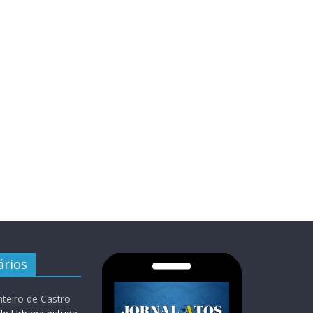
rios
teiro de Castro