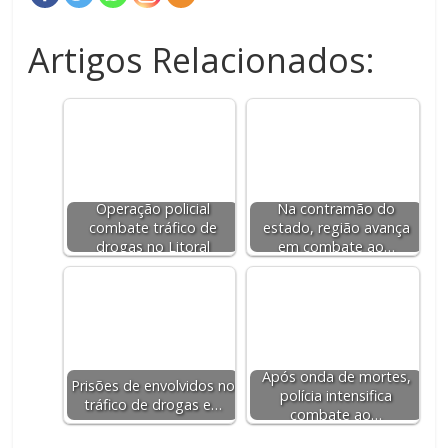
Artigos Relacionados:
Operação policial
Na contramão do
combate tráfico de
estado, região avança
drogas no Litoral
em combate ao…
Após onda de mortes,
Prisões de envolvidos no
polícia intensifica
tráfico de drogas e…
combate ao…